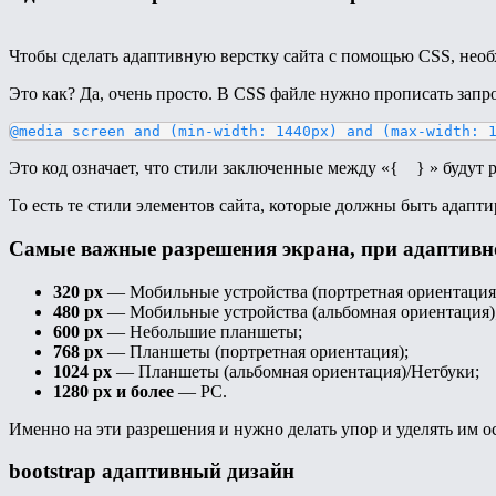
Чтобы сделать адаптивную верстку сайта с помощью CSS, необ
Это как? Да, очень просто. В CSS файле нужно прописать запр
@media screen and (min-width: 1440px) and (max-width: 
Это код означает, что стили заключенные между «{ } » будут
То есть те стили элементов сайта, которые должны быть адап
Самые важные разрешения экрана, при адаптивн
320 px
— Мобильные устройства (портретная ориентация
480 px
— Мобильные устройства (альбомная ориентация)
600 px
— Небольшие планшеты;
768 px
— Планшеты (портретная ориентация);
1024 px
— Планшеты (альбомная ориентация)/Нетбуки;
1280 px и более
— PC.
Именно на эти разрешения и нужно делать упор и уделять им 
bootstrap адаптивный дизайн