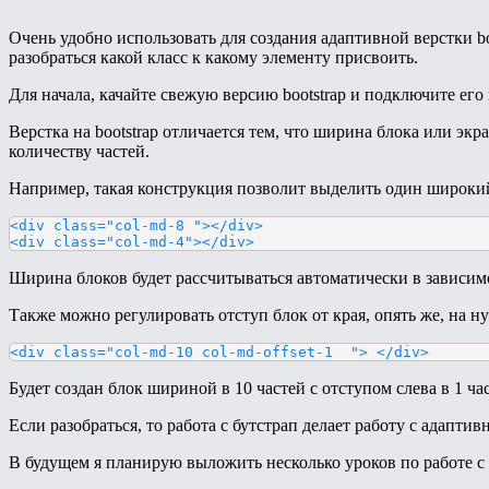
Очень удобно использовать для создания адаптивной верстки boo
разобраться какой класс к какому элементу присвоить.
Для начала, качайте свежую версию bootstrap и подключите его
Верстка на bootstrap отличается тем, что ширина блока или э
количеству частей.
Например, такая конструкция позволит выделить один широкий 
<div class="col-md-8 "></div>

<div class="col-md-4"></div>
Ширина блоков будет рассчитываться автоматически в зависимо
Также можно регулировать отступ блок от края, опять же, на н
<div class="col-md-10 col-md-offset-1  "> </div>
Будет создан блок шириной в 10 частей с отступом слева в 1 час
Если разобраться, то работа с бутстрап делает работу с адапти
В будущем я планирую выложить несколько уроков по работе с