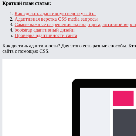
Краткий план статьи:
Как сделать адаптивную верстку сайта
Адаптивная верстка CSS media запросы
Самые важные разрешения экрана, при адаптивной верст
bootstrap адаптивный дизайн
Проверка адаптивности сайта
Как достичь адаптивности? Для этого есть разные способы. Кто 
сайта с помощью CSS.