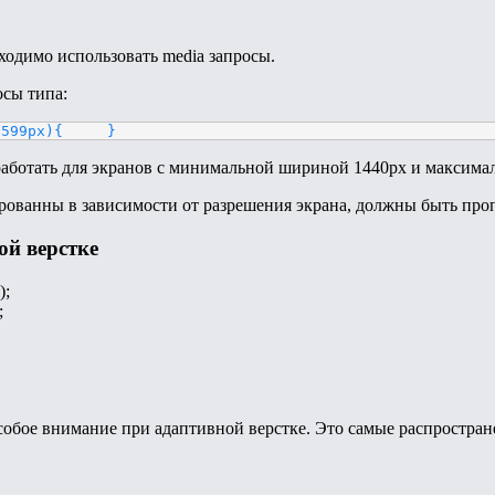
ходимо использовать media запросы.
осы типа:
1599px){     }
 работать для экранов с минимальной шириной 1440px и максима
тированны в зависимости от разрешения экрана, должны быть п
ой верстке
);
;
особое внимание при адаптивной верстке. Это самые распростра