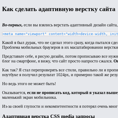
Как сделать адаптивную верстку сайта
Во-первых,
если вы взялись верстать адаптивный дизайн сайта
<meta name="viewport" content="width=device-width, ini
Какой я был дурак, что не сделал этого сразу, когда пытался сд
Проблема мобильных браузеров в их масштабировании верстки 
Представьте себе, я рисую дизайн, потом прописываю все нужн
блог на смартфоне, я вижу, что сайт просто напросто сжался.
Он
Как так? Я стал перепроверять все стили, правильно ли я пропи
ноутбуке я получил результат 1024px, и примерно такой же рез
Но ведь этого не может быть!
Оказывается,
если не прописать код, который я указал выше
маленький экран мобильника.
Из-за своей глупости и некомпетентности я потерял очень много
Адаптивная верстка CSS media запросы