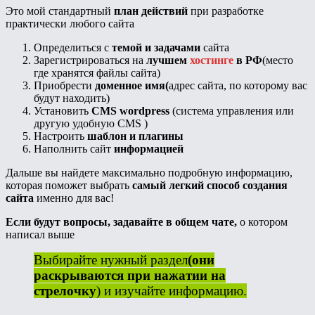
Это мой стандартный
план действий
при разработке
практически любого сайта
Определиться с
темой и задачами
сайта
Зарегистрироваться на
лучшем
хостинге
в РФ
(место
где хранятся файлы сайта)
Приобрести
доменное имя(
адрес сайта, по которому вас
будут находить)
Установить
CMS wordpress
(система управления или
другую удобную CMS )
Настроить
шаблон и плагины
Наполнить сайт
информацией
Дальше вы найдете максимально подробную информацию,
которая поможет выбрать
самый легкий способ создания
сайта
именно для вас!
Если будут вопросы, задавайте в общем чате,
о котором
написал выше
Выбирайте нужный раздел
(они
раскрываются при нажатии на
стрелочку
) и изучайте информацию.