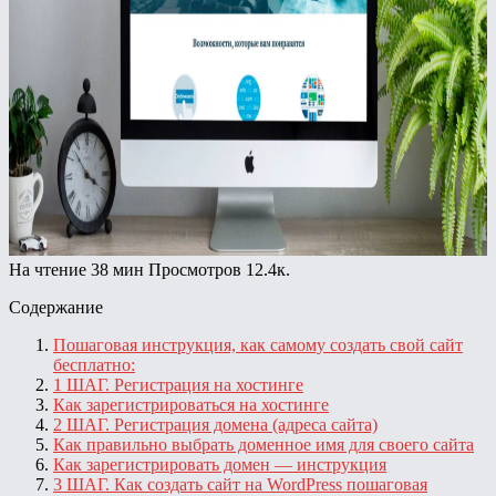
На чтение
38 мин
Просмотров
12.4к.
Содержание
Пошаговая инструкция, как самому создать свой сайт
бесплатно:
1 ШАГ. Регистрация на хостинге
Как зарегистрироваться на хостинге
2 ШАГ. Регистрация домена (адреса сайта)
Как правильно выбрать доменное имя для своего сайта
Как зарегистрировать домен — инструкция
3 ШАГ. Как создать сайт на WordPress пошаговая