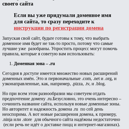
своего сайта
Если вы уже придумали доменное имя
для сайта, то сразу переходите к
инструкции по регистрации домена
Запуская свой сайт, будьте готовы к тому, что выбрать
доменное имя будет не так-то просто, потому что самые
лучшие уже разобраны. Упростить процесс могут помочь
правила, которые я советую вам использовать:
Доменная зона – .ru
Сегодня в доступе имеется множество новых расширений
доменных имён. Это и первоначальные .com, .net и .org, и
узконаправленные, как, например, .pizza, .tv, и .blog.
Но при всем этом разнообразии мы советуем отдать
предпочтение домену .ru.Безусловно, это очень интересно –
сочинить название сайта, используя новые доменные зоны.
Но авторитет и надежность домена .ru по сей день
неоспорима. А вот новые расширения домена, к примеру,
.ninja или .store для обычного сайта надёжны недостаточно
(если речь не идёт о доставке пицц и интернет-магазинах).