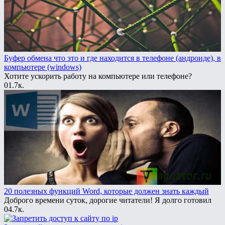
Буфер обмена что это и где находится в телефоне (андроиде), в
компьютере (windows)
Хотите ускорить работу на компьютере или телефоне?
0
1.7к.
20 полезных функций Word, которые должен знать каждый
Доброго времени суток, дорогие читатели! Я долго готовил
0
4.7к.