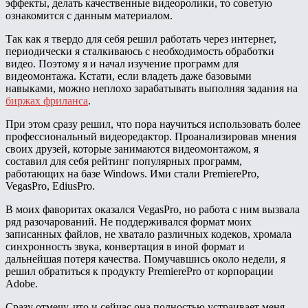
эффекты, делать качественные видеоролики, то советую
ознакомится с данным материалом.
Так как я твердо для себя решил работать через интернет,
периодически я сталкиваюсь с необходимость обработки
видео. Поэтому я и начал изучение программ для
видеомонтажа. Кстати, если владеть даже базовыми
навыками, можно неплохо зарабатывать выполняя задания на
биржах фриланса
.
При этом сразу решил, что пора научиться использовать более
профессиональный видеоредактор. Проанализировав мнения
своих друзей, которые занимаются видеомонтажом, я
составил для себя рейтинг популярных программ,
работающих на базе Windows. Ими стали PremierePro,
VegasPro, EdiusPro.
В моих фаворитах оказался VegasPro, но работа с ним вызвала
ряд разочарований. Не поддерживался формат моих
записанных файлов, не хватало различных кодеков, хромала
синхронность звука, конвертация в иной формат и
дальнейшая потеря качества. Помучавшись около недели, я
решил обратиться к продукту PremierePro от корпорации
Adobe.
Сразу отмечу, что и сейчас она полностью устраивает меня,