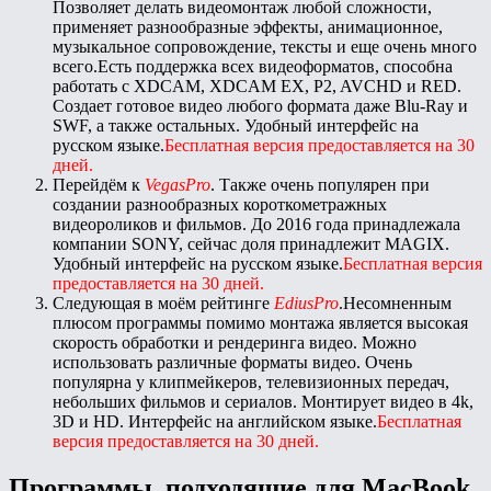
Позволяет делать видеомонтаж любой сложности,
применяет разнообразные эффекты, анимационное,
музыкальное сопровождение, тексты и еще очень много
всего.Есть поддержка всех видеоформатов, способна
работать с XDCAM, XDCAM EX, P2, AVCHD и RED.
Создает готовое видео любого формата даже Blu-Ray и
SWF, а также остальных. Удобный интерфейс на
русском языке.
Бесплатная версия предоставляется на 30
дней.
Перейдём к
VegasPro
. Также очень популярен при
создании разнообразных короткометражных
видеороликов и фильмов. До 2016 года принадлежала
компании SONY, сейчас доля принадлежит MAGIX.
Удобный интерфейс на русском языке.
Бесплатная версия
предоставляется на 30 дней.
Следующая в моём рейтинге
EdiusPro
.Несомненным
плюсом программы помимо монтажа является высокая
скорость обработки и рендеринга видео. Можно
использовать различные форматы видео. Очень
популярна у клипмейкеров, телевизионных передач,
небольших фильмов и сериалов. Монтирует видео в 4k,
3D и HD. Интерфейс на английском языке.
Бесплатная
версия предоставляется на 30 дней.
Программы, подходящие для MacBook